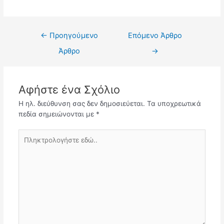
Πλοήγηση
←
Προηγούμενο
Επόμενο Άρθρο
άρθρων
Άρθρο
→
Αφήστε ένα Σχόλιο
Η ηλ. διεύθυνση σας δεν δημοσιεύεται.
Τα υποχρεωτικά
πεδία σημειώνονται με
*
Πληκτρολογήστε
εδώ..