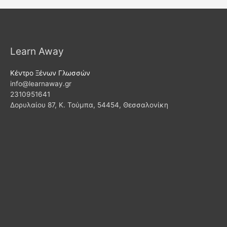
Learn Away
Κέντρο Ξένων Γλωσσών
info@learnaway.gr
2310951641
Δορυλαίου 87, Κ. Τούμπα, 54454, Θεσσαλονίκη