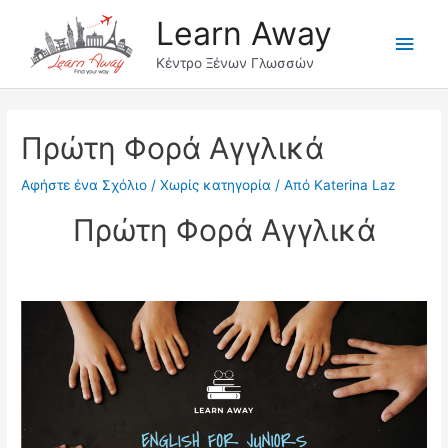
Μετάβαση
Learn Away
στο
Κύρι
περιεχόμενο
Κέντρο Ξένων Γλωσσών
Μεν
Πρώτη Φορά Αγγλικά
Αφήστε ένα Σχόλιο
/
Χωρίς κατηγορία
/ Από
Katerina Laz
Πρώτη Φορά Αγγλικά