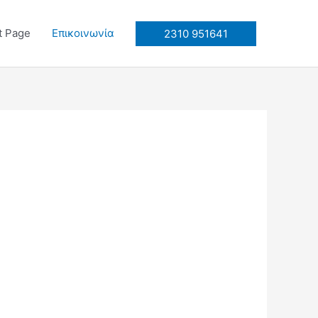
t Page
Επικοινωνία
2310 951641