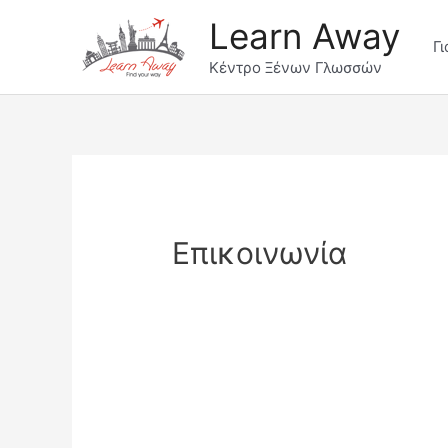
Μετάβαση
Learn Away
στο
Γι
περιεχόμενο
Κέντρο Ξένων Γλωσσών
Επικοινωνία