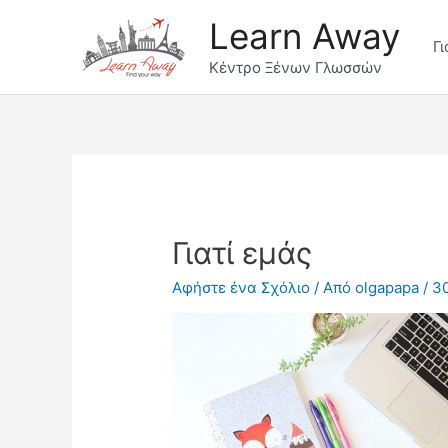
Μετάβαση
Learn Away
στο
Γι
περιεχόμενο
Κέντρο Ξένων Γλωσσών
Γιατί εμάς
Αφήστε ένα Σχόλιο
/ Από
olgapapa
/
3