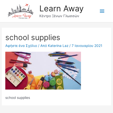
Μετάβαση
Learn Away
στο
Κύρι
περιεχόμενο
Κέντρο Ξένων Γλωσσών
Μεν
school supplies
Αφήστε ένα Σχόλιο
/ Από
Katerina Laz
/
7 Ιανουαρίου 2021
school supplies
Πλοήγηση